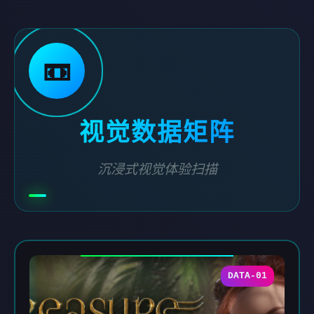
📼
视觉数据矩阵
沉浸式视觉体验扫描
DATA-01