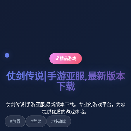
🔓 精品游戏
仗剑传说|手游亚服,最新版本
下载
仗剑传说|手游亚服,最新版本下载。专业的游戏平台，为您
提供优质的游戏体验。
#放置
#苹果
#移动端