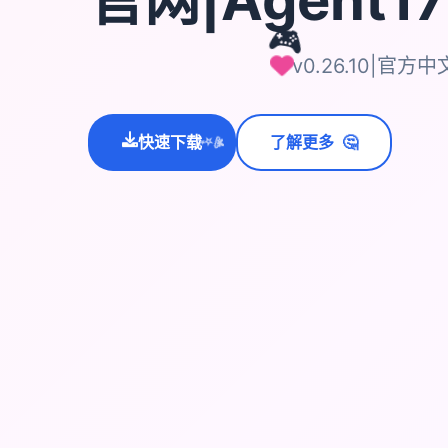
🎮
v0.26.10|官方中
🤔
快速下载
了解更多
💫
✨
⭐