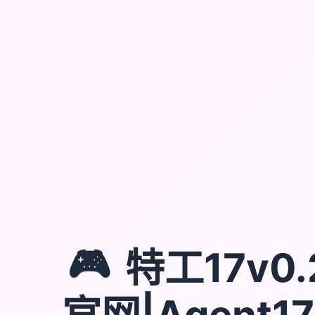
🎮
特工17v0.2
官网|Agent1