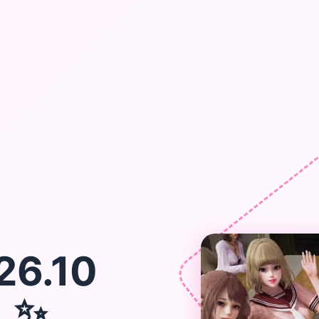
6.10
7
✨